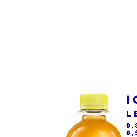
I
L
0,
0,