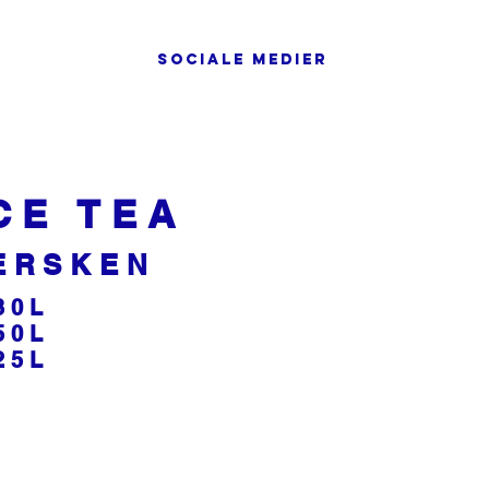
SOCIALE MEDIER
CE TEA
ERSKEN
30L
50L
25L