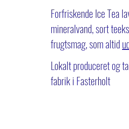
Forfriskende Ice Tea la
mineralvand, sort teeks
frugtsmag
​, s
om altid
u
Lokalt produceret og t
fabrik i Fasterholt