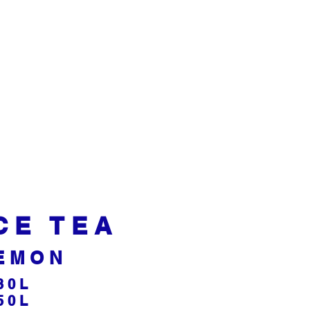
CE TEA
EMON
30L
50L