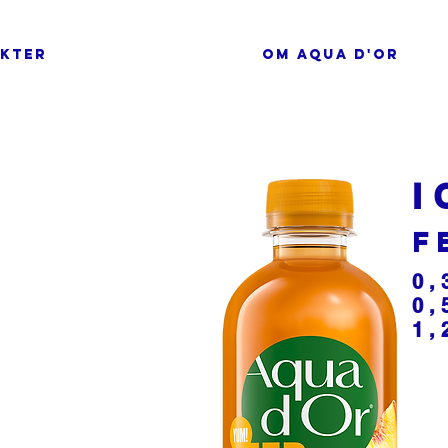
KTER
OM AQUA D'OR
I
F
0,
0,
1,